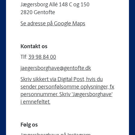
Jægersborg Allé 148 C og 150
2820 Gentofte
Se adresse på Google Maps
Kontakt os
Tlf:
39 98 84 00
jaegersborghave@gentofte.dk
Skriv sikkert via Digital Post, hvis du
sender personfølsomme oplysninger, fx
personnummer. Skriv 'Jægersborghave'
i emnefeltet.
Følg os