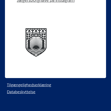
Jægersborghave på Instagram
Tilgængelighedserklæring
Databeskyttelse